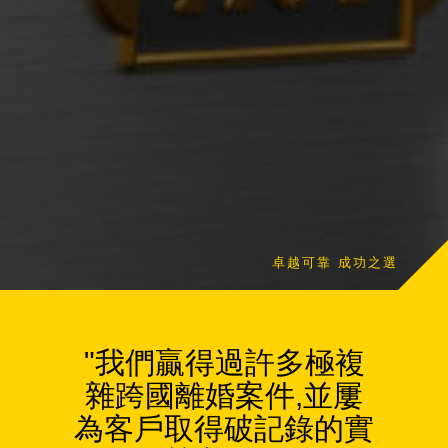
卓越可靠 成功之選
"我們贏得過許多極複
雜跨國離婚案件,並屢
為客戶取得破記錄的實