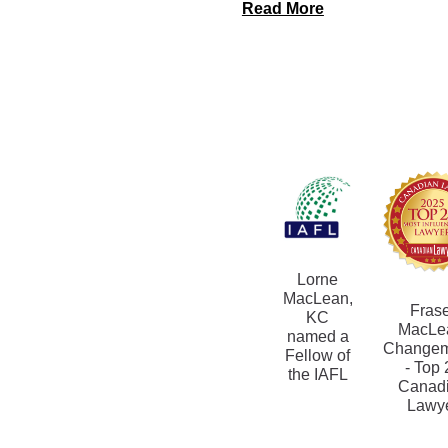
Read More
Lorne
MacLean,
Fras
KC
MacLe
named a
Changem
Fellow of
- Top 
the IAFL
Canad
Lawy