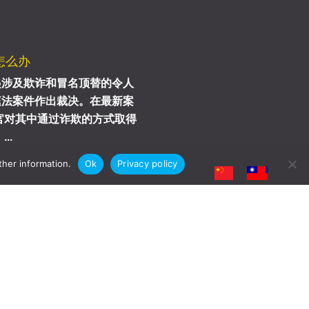
怎么办
起涉及欺诈和冒名顶替的令人
庭法案件作出裁决。在最新案
中，法官对其中通过诈欺的方式取得
..
ther information.
Ok
Privacy policy