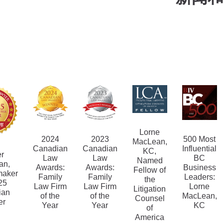
Lorne
2024
2023
500 Most
MacLean,
Canadian
Canadian
Influential
KC,
er
Law
Law
BC
Named
an,
Awards:
Awards:
Business
Fellow of
aker
Family
Family
Leaders:
the
25
Law Firm
Law Firm
Lorne
Litigation
ian
of the
of the
MacLean,
Counsel
er
Year
Year
KC
of
America